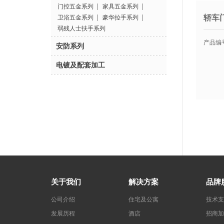
门控五金系列
|
家具五金系列
|
轿车
卫浴五金系列
|
豪华拉手系列
|
弱残人士扶手系列
产品编号
安防系列
电镀及配套加工
关于我们
解决方案
品牌
公司介绍
住宅及公寓
技术支
发展历程
酒店
招商加