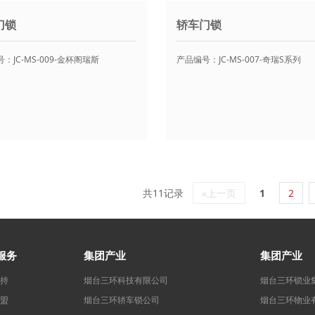
门锁
轿车门锁
：JC-MS-009-金杯阁瑞斯
产品编号：JC-MS-007-奇瑞S系列
共11记录
«上一页
1
2
服务
集团产业
集团产业
持
烟台三环科技有限公司
烟台三环锁业
盟
烟台三环轿车锁公司
烟台三环物业