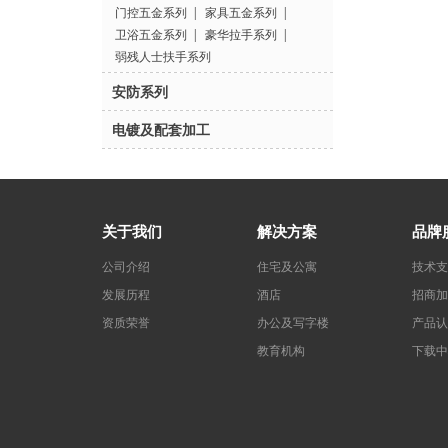
门控五金系列
|
家具五金系列
|
卫浴五金系列
|
豪华拉手系列
|
弱残人士扶手系列
安防系列
电镀及配套加工
关于我们
解决方案
品牌
公司介绍
住宅及公寓
技术支
发展历程
酒店
招商加
资质荣誉
办公及写字楼
产品认
教育机构
下载中